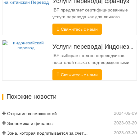
Услуги перевода| французский с китайского или на китайский
государственных и федеральных
IBF предлагает сертифицированные
органов власти часто требуется такой
услуги перевода как для личного
перевод. Чтобы полностью
использования, так и для официального
соответствовать…
Свяжитесь с нами
использования в университетах, судах,
многих местных органах власти. Мы
выбирайте только переводчиков-
Услуги перевода| Индонезийский с китайского или на китайский
носителей языка с подтвержденными
IBF выбирает только переводчиков-
профессиональными и академическими
носителей языка с подтвержденными
полномочиями. Перед…
профессиональными и академическими
Свяжитесь с нами
полномочиями. Перед получением
сертификата мы строго протестируем
их. Мы постоянно отслеживаем и
Похожие новости
измеряем их производительность в
соответствии со стандартами качества,
установленными в различных…
2024-05-09
Открытие возможностей
2023-03-20
Экономика и финансы
2023-03-20
Зона, которая подпитывается за счет подключения и цифровизации