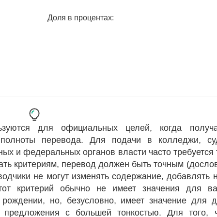
Труд
договор
✔️
Диплом
Доля в процентах:
✔️
Школа
оценки
✔️
Медицина
записи
✔️
Вакцина
сертификат
_
✔️
...
ьзуются для официальных целей, когда получ
 полноты перевода. Для подачи в колледжи, с
ных и федеральных органов власти часто требуется 
ать критериям, перевод должен быть точным (досло
водчики не могут изменять содержание, добавлять 
Этот критерий обычно не имеет значения для в
о рождении, но, безусловно, имеет значение для д
 предложения с большей тонкостью. Для того, 