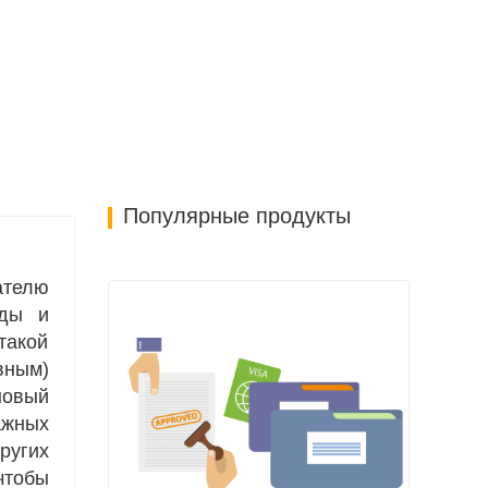
Популярные продукты
ателю
уды и
такой
вным)
новый
ажных
ругих
чтобы