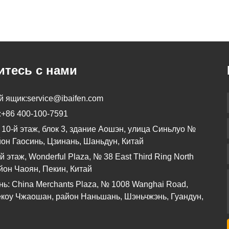
тесь с нами
й ящик:
service@ibaifen.com
:
+86 400-100-7591
 10-й этаж, блок 3, здание Аошэн, улица Синьлуо №
йон Гаосинь, Цзинань, Шаньдун, Китай
й этаж, Wonderful Plaza, № 38 East Third Ring North
йон Чаоян, Пекин, Китай
ь: China Merchants Plaza, № 1008 Wanghai Road,
коу Чжаошан, район Наньшань, Шэньчжэнь, Гуандун,