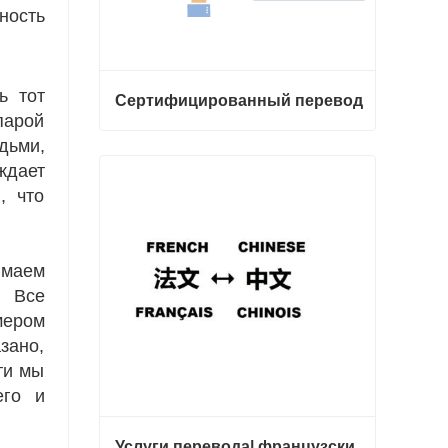
ность
ь тот
Сертифицированный перевод
парой
дьми,
Сертифицированный перевод
ждает
Свяжитесь с нами
, что
имаем
. Все
мером
зано,
ти мы
его и
Услуги перевода| французский с китайского или на китайский