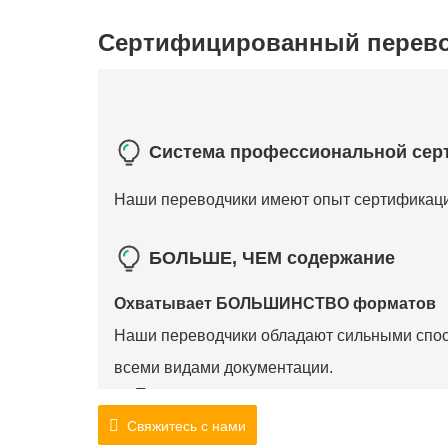
Сертифицированный перев
Система профессиональной сер
Наши переводчики имеют опыт сертификаци
БОЛЬШЕ, ЧЕМ содержание
Охватывает БОЛЬШИНСТВО форматов
Наши переводчики обладают сильными спосо
всеми видами документации.
Преступник
записывать
✔️
Налоги
записи
✔️
Свяжитесь с нами
Банк
утверждение
✔️