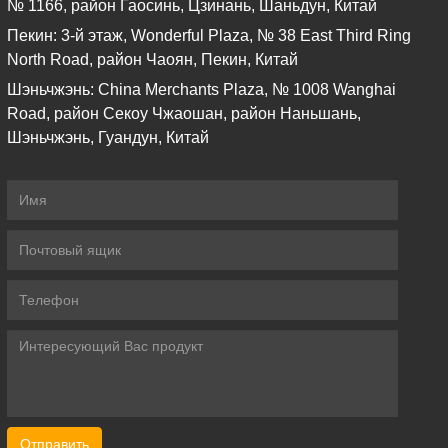
№ 1166, район Гаосинь, Цзинань, Шаньдун, Китай
Пекин: 3-й этаж, Wonderful Plaza, № 38 East Third Ring
North Road, район Чаоян, Пекин, Китай
Шэньчжэнь: China Merchants Plaza, № 1008 Wanghai
Road, район Секоу Чжаошан, район Наньшань,
Шэньчжэнь, Гуандун, Китай
Отправить