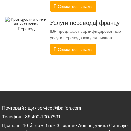
целей, когда получателю требуется
Свяжитесь с нами
подтверждение точности и полноты
перевода. Для подачи в колледжи,
суды и несколько муниципальных,
Услуги перевода| французский с китайского или на китайский
государственных и федеральных
IBF предлагает сертифицированные
органов власти часто требуется такой
услуги перевода как для личного
перевод. Чтобы полностью
использования, так и для
соответствовать
Свяжитесь с нами
официального использования в
университетах, судах, многих местных
органах власти. Мы выбирайте только
переводчиков-носителей языка с
подтвержденными
профессиональными и
академическими полномочиями.
Перед
Почтовый ящик:
service@ibaifen.com
Телефон:
+86 400-100-7591
Цзинань: 10-й этаж, блок 3, здание Аошэн, улица Синьлуо