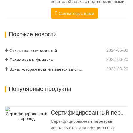
носителей языка с подтвержденными
профессиональными и
профессиональными и
академическими полномочиями.
Свяжитесь с нами
академическими полномочиями.
Перед…
Перед получением сертификата мы
строго протестируем их. Мы
Похожие новости
постоянно отслеживаем и измеряем
их производительность в соответствии
со стандартами качества,
2024-05-09
Открытие возможностей
установленными в различных…
2023-03-20
Экономика и финансы
2023-03-20
Зона, которая подпитывается за счет подключения и цифровизации
Популярные продукты
Сертифицированный перевод
Сертифицированные переводы
используются для официальных