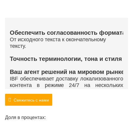
Обеспечить согласованность формата д
От исходного текста к окончательному
тексту.
Точность терминологии, тона и стиля на
Ваш агент решений на мировом рынке
IBF обеспечивает доставку локализованного
контента в режиме 24/7 на нескольких
территориях, в то время как наши
специальные команды обеспечивают
Свяжитесь с нами
отраслевую поддержку. Мы можем работать
одновременно на десятках языков,
Доля в процентах:
обеспечивая при этом выдающееся
качество, улучшая восприятие бренда и
вызывая доверие клиентов по всему миру.