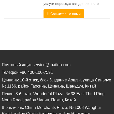
услуги перевода как для личного
перевод. Чтобы полностью
использования, так и для
соответствовать
Свяжитесь с нами
официального использования в
университетах, судах, многих местных
органах власти. Мы выбирайте только
переводчиков-носителей языка с
подтвержденными
профессиональными и
академическими полномочиями.
Перед
Почтовый ящик:
service@ibaifen.com
Телефон:
+86 400-100-7591
Цзинань: 10-й этаж, блок 3, здание Аошэн, улица Синьлуо
№ 1166, район Гаосинь, Цзинань, Шаньдун, Китай
Пекин: 3-й этаж, Wonderful Plaza, № 38 East Third Ring
North Road, район Чаоян, Пекин, Китай
Шэньчжэнь: China Merchants Plaza, № 1008 Wanghai
Road, район Секоу Чжаошан, район Наньшань,