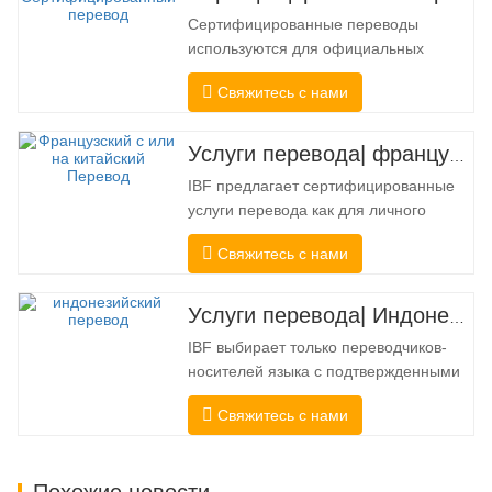
Сертифицированные переводы
используются для официальных
целей, когда получателю требуется
Свяжитесь с нами
подтверждение точности и полноты
перевода. Для подачи в колледжи,
суды и несколько муниципальных,
Услуги перевода| французский с китайского или на китайский
государственных и федеральных
IBF предлагает сертифицированные
органов власти часто требуется такой
услуги перевода как для личного
перевод. Чтобы полностью
использования, так и для
соответствовать…
Свяжитесь с нами
официального использования в
университетах, судах, многих местных
органах власти. Мы выбирайте только
Услуги перевода| Индонезийский с китайского или на китайский
переводчиков-носителей языка с
IBF выбирает только переводчиков-
подтвержденными
носителей языка с подтвержденными
профессиональными и
профессиональными и
академическими полномочиями.
Свяжитесь с нами
академическими полномочиями.
Перед…
Перед получением сертификата мы
строго протестируем их. Мы
Похожие новости
постоянно отслеживаем и измеряем