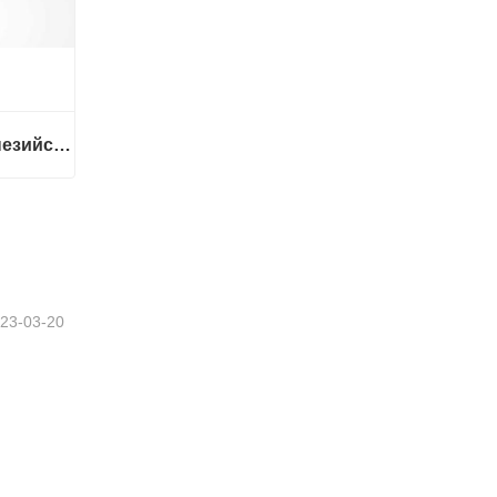
Услуги перевода| Индонезийский с китайского или на китайский
Услуги перевода| Индонезийский с китайского или на китайский
23-03-20