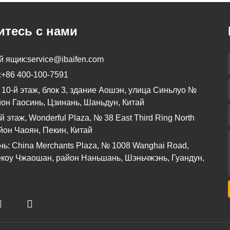
тесь с нами
й ящик:
service@ibaifen.com
:
+86 400-100-7591
 10-й этаж, блок 3, здание Аошэн, улица Синьлуо №
йон Гаосинь, Цзинань, Шаньдун, Китай
й этаж, Wonderful Plaza, № 38 East Third Ring North
йон Чаоян, Пекин, Китай
ь: China Merchants Plaza, № 1008 Wanghai Road,
коу Чжаошан, район Наньшань, Шэньчжэнь, Гуандун,