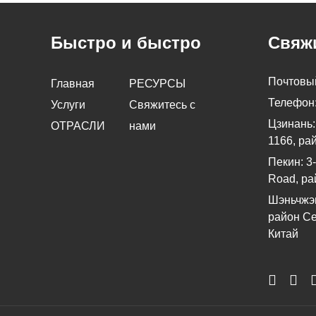
Быстро и быстро
Свяжи
Почтовы
Главная
РЕСУРСЫ
Телефон
Услуги
Свяжитесь с
Цзинань:
ОТРАСЛИ
нами
1166, ра
Пекин: 3-
Road, ра
Шэньчжэн
район Се
Китай