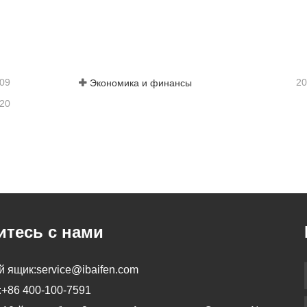
Услуги перевода| французский с китайского или на китайский
тесь с нами
Свяжитесь с нами
-09
20
Экономика и финансы
-20
тесь с нами
й ящик:
service@ibaifen.com
:
+86 400-100-7591