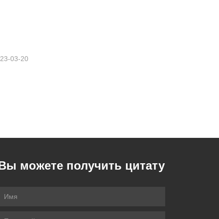
Услуги перевода| Индонезийский с китайского или на китайский
23-03-20
Вы можете получить цитату