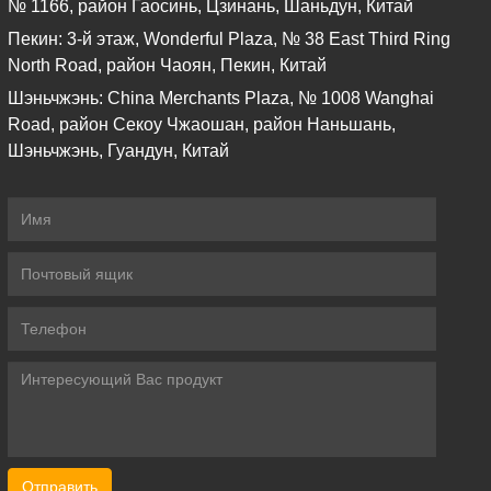
№ 1166, район Гаосинь, Цзинань, Шаньдун, Китай
Пекин: 3-й этаж, Wonderful Plaza, № 38 East Third Ring
North Road, район Чаоян, Пекин, Китай
Шэньчжэнь: China Merchants Plaza, № 1008 Wanghai
Road, район Секоу Чжаошан, район Наньшань,
Шэньчжэнь, Гуандун, Китай
Отправить