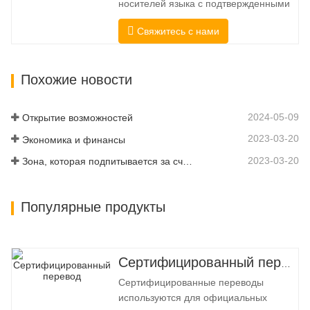
носителей языка с подтвержденными
профессиональными и
профессиональными и
академическими полномочиями.
Свяжитесь с нами
академическими полномочиями.
Перед…
Перед получением сертификата мы
строго протестируем их. Мы
Похожие новости
постоянно отслеживаем и измеряем
их производительность в соответствии
со стандартами качества,
2024-05-09
Открытие возможностей
установленными в различных…
2023-03-20
Экономика и финансы
2023-03-20
Зона, которая подпитывается за счет подключения и цифровизации
Популярные продукты
Сертифицированный перевод
Сертифицированные переводы
используются для официальных