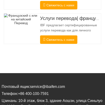
целей, когда получателю требуется
Свяжитесь с нами
подтверждение точности и полноты
перевода. Для подачи в колледжи,
суды и несколько муниципальных,
Услуги перевода| французский с китайского или на китайский
государственных и федеральных
IBF предлагает сертифицированные
органов власти часто требуется такой
услуги перевода как для личного
перевод. Чтобы полностью
использования, так и для
соответствовать
Свяжитесь с нами
официального использования в
университетах, судах, многих местных
органах власти. Мы выбирайте только
переводчиков-носителей языка с
подтвержденными
профессиональными и
академическими полномочиями.
Перед
Почтовый ящик:
service@ibaifen.com
Телефон:
+86 400-100-7591
Цзинань: 10-й этаж, блок 3, здание Аошэн, улица Синьлуо