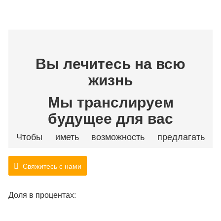
Вы лечитесь на всю
жизнь
Мы транслируем
будущее для вас
Чтобы иметь возможность предлагать
уникальные решения для различных
Свяжитесь с нами
клиентов, мы развиваемся в направлении
концентрации и специализации уже более
Доля в процентах:
десяти лет. Мы также создали
фантастическую команду по управлению