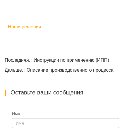
клиентами, управлению проектами,
переводами, корректором и языковыми
активами. Наш сертифицированный опыт
Наши решения
дает вам превосходные услуги по переводу
медицинских и медико-биологических наук.
Последняя. : Инструкции по применению (ИПП)
Дальше. : Описание производственного процесса
Оставьте ваши сообщения
Имя