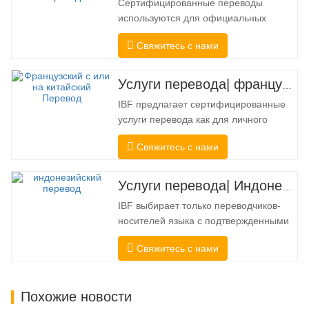
Сертифицированные переводы
используются для официальных
целей, когда получателю требуется
Свяжитесь с нами
подтверждение точности и полноты
перевода. Для подачи в колледжи,
суды и несколько муниципальных,
Услуги перевода| французский с китайского или на китайский
государственных и федеральных
IBF предлагает сертифицированные
органов власти часто требуется такой
услуги перевода как для личного
перевод. Чтобы полностью
использования, так и для
соответствовать…
Свяжитесь с нами
официального использования в
университетах, судах, многих местных
органах власти. Мы выбирайте только
Услуги перевода| Индонезийский с китайского или на китайский
переводчиков-носителей языка с
IBF выбирает только переводчиков-
подтвержденными
носителей языка с подтвержденными
профессиональными и
профессиональными и
академическими полномочиями.
Свяжитесь с нами
академическими полномочиями.
Перед…
Перед получением сертификата мы
строго протестируем их. Мы
Похожие новости
постоянно отслеживаем и измеряем