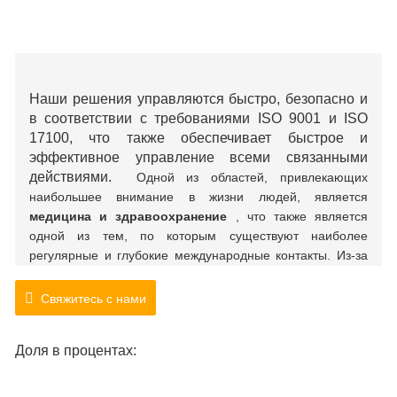
Наши решения управляются быстро, безопасно и
в соответствии с требованиями ISO 9001 и ISO
17100, что также обеспечивает быстрое и
эффективное управление всеми связанными
действиями.
Одной из областей, привлекающих
наибольшее внимание в жизни людей, является
медицина и здравоохранение
, что также является
одной из тем, по которым существуют наиболее
регулярные и глубокие международные контакты. Из-за
профессионализма и важности медицины и
здравоохранения межъязыковое общение требует
Свяжитесь с нами
чрезвычайно точного использования языка. Таким
образом,
решения для медицины и здравоохранения
Доля в процентах:
были одними из первых тщательно разработанных
решений ibaifen для языковых услуг, которые могут
обеспечить наиболее надежные результаты для каждого