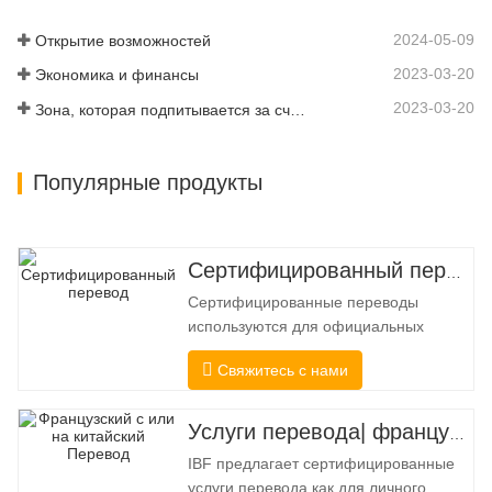
их производительность в соответствии
со стандартами качества,
2024-05-09
Открытие возможностей
установленными в различных…
2023-03-20
Экономика и финансы
2023-03-20
Зона, которая подпитывается за счет подключения и цифровизации
Популярные продукты
Сертифицированный перевод
Сертифицированные переводы
используются для официальных
целей, когда получателю требуется
Свяжитесь с нами
подтверждение точности и полноты
перевода. Для подачи в колледжи,
суды и несколько муниципальных,
Услуги перевода| французский с китайского или на китайский
государственных и федеральных
IBF предлагает сертифицированные
органов власти часто требуется такой
услуги перевода как для личного