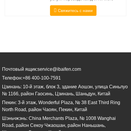
перевод. Чтобы полностью
использования, так и для
соответствовать
Свяжитесь с нами
официального использования в
университетах, судах, многих местных
органах власти. Мы выбирайте только
переводчиков-носителей языка с
подтвержденными
профессиональными и
академическими полномочиями.
Перед
Почтовый ящик:
service@ibaifen.com
Телефон:
+86 400-100-7591
Цзинань: 10-й этаж, блок 3, здание Аошэн, улица Синьлуо
№ 1166, район Гаосинь, Цзинань, Шаньдун, Китай
Пекин: 3-й этаж, Wonderful Plaza, № 38 East Third Ring
North Road, район Чаоян, Пекин, Китай
Шэньчжэнь: China Merchants Plaza, № 1008 Wanghai
Road, район Секоу Чжаошан, район Наньшань,