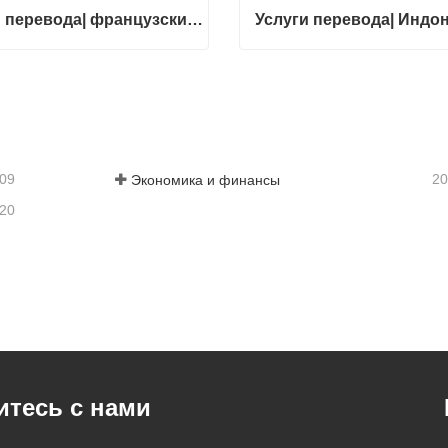
Услуги перевода| французский с китайского или на китайский
Услуги перевода| французский с китайского или на китайский
тесь с нами
Свяжитесь с нами
-09
20
Экономика и финансы
-20
тесь с нами