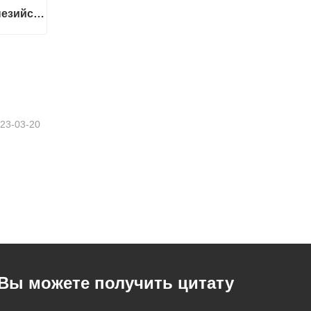
Услуги перевода| Индонезийский с китайского или на китайский
Услуги перевода| Индонезийский с китайского или на китайский
23-03-20
Вы можете получить цитату