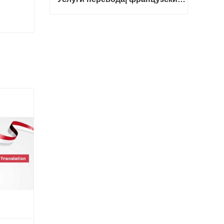
Услуги перевода| французский с китайского или на китайский
Свяжитесь с нами