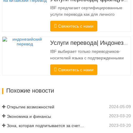
государственных и федеральных
IBF предлагает сертифицированные
органов власти часто требуется такой
услуги перевода как для личного
перевод. Чтобы полностью
использования, так и для официального
соответствовать…
Свяжитесь с нами
использования в университетах, судах,
многих местных органах власти. Мы
выбирайте только переводчиков-
Услуги перевода| Индонезийский с китайского или на китайский
носителей языка с подтвержденными
IBF выбирает только переводчиков-
профессиональными и академическими
носителей языка с подтвержденными
полномочиями. Перед…
профессиональными и академическими
Свяжитесь с нами
полномочиями. Перед получением
сертификата мы строго протестируем
их. Мы постоянно отслеживаем и
Похожие новости
измеряем их производительность в
соответствии со стандартами качества,
установленными в различных…
2024-05-09
Открытие возможностей
2023-03-20
Экономика и финансы
2023-03-20
Зона, которая подпитывается за счет подключения и цифровизации